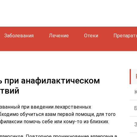
Заболевания
Лечение
Отеки
Препарат
 при анафилактическом
ствий
званный при введении лекарственных
бходимо обучиться азам первой помощи, для того
илаксии помочь себе или кому-то из близких.
аллергиков. Повторное проникновение аллергена в