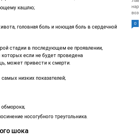
Лав
нар
ающему кашлю;
воз
0
ивота, головная боль и ноющая боль в сердечной
трой стадии в последующем ее проявлении,
 которых если не будет проведена
ь, может привести к смерти.
о самых низких показателей;
 обморока;
посинение носогубного треугольника.
ого шока