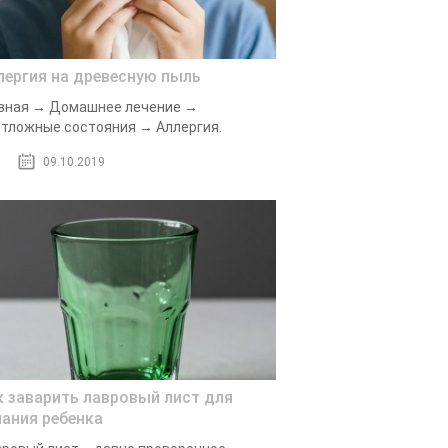
лергия на древесную пыль
вная → Домашнее лечение →
тложные состояния → Аллергия.
09.10.2019
к заварить лавровый лист для
пания ребенка