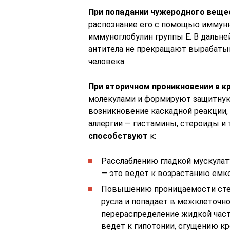
При попадании чужеродного веще
распознание его с помощью иммунн
иммуноглобулин группы Е. В дальне
антитела не прекращают вырабаты
человека.
При вторичном проникновении в к
молекулами и формируют защитную
возникновение каскадной реакции
аллергии — гистамины, стероиды и 
способствуют
к:
Расслаблению гладкой мускула
— это ведет к возрастанию емк
Повышению проницаемости стен
русла и попадает в межклеточно
перераспределение жидкой части
ведет к гипотонии, сгущению к