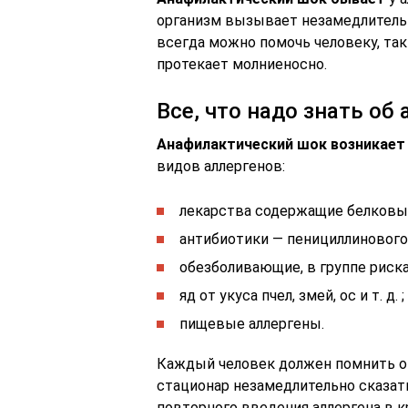
организм вызывает незамедлитель
всегда можно помочь человеку, так
протекает молниеносно.
Все, что надо знать о
Анафилактический шок возникает
видов аллергенов:
лекарства содержащие белковы
антибиотики — пенициллинового
обезболивающие, в группе риска 
яд от укуса пчел, змей, ос и т. д. ;
пищевые аллергены.
Каждый человек должен помнить о с
стационар незамедлительно сказать 
повторного введения аллергена в к