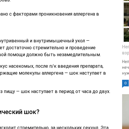
ано с факторами проникновения аллергена в
внутривенный и внутримышечный укол —
Не
ает достаточно стремительно и проведение
вз
вой помощи должно быть незамедлительным.
Неп
кус насекомых, после п/к введения препарата,
неч
ержащие молекулы аллергена — шок наступает в
нуж
0
 пищу — шок наступает в период от часа до двух.
ический шок?
сходит стремительно, за нескольких секунд. Эта