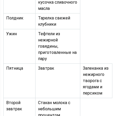
кусочка сливочного
масла
Полдник
Тарелка свежей
клубники
Ужин
Тефтели из
нежирной
говядины,
приготовленные на
пару
Пятница
Завтрак
Запеканка из
нежирного
творога с
ягодами и
персиком
Второй
Стакан молока с
завтрак
небольшим
процентом