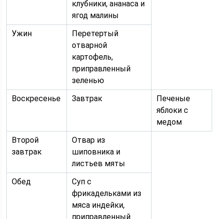
клубники, ананаса и
ягод малины
Ужин
Перетертый
отварной
картофель,
приправленный
зеленью
Воскресенье
Завтрак
Печеные
яблоки с
медом
Второй
Отвар из
завтрак
шиповника и
листьев мяты
Обед
Суп с
фрикадельками из
мяса индейки,
приправленный