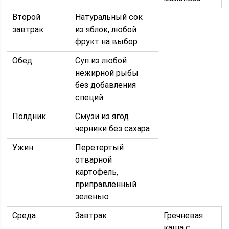
Второй
Натуральный сок
завтрак
из яблок, любой
фрукт на выбор
Обед
Суп из любой
нежирной рыбы
без добавления
специй
Полдник
Смузи из ягод
черники без сахара
Ужин
Перетертый
отварной
картофель,
приправленный
зеленью
Среда
Завтрак
Гречневая
каша с