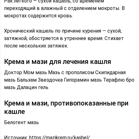
Рак легкого — сухой кашель, со временем
переходящий в влажный с отделением мокроты. В
мокротах содержится кровь.
Хронический кашель по причине курения — сухой,
затяжной, обостряется в утреннее время. Стихает
после нескольких затяжек.
Крема и мази для лечения кашля
Доктор Мом мазь
Мазь с прополисом
Скипидарная
мазь
Бальзам Звездочка
Гипорамин мазь
Терафлю бро
мазь Далацин гель
Крема и мази, противопоказанные при
кашле
Белогент мазь
Источник:
https://mazikrem.ru/kashel/